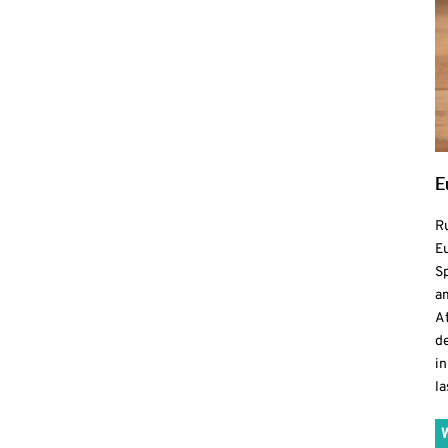
E
R
Eu
S
a
At
de
in
la