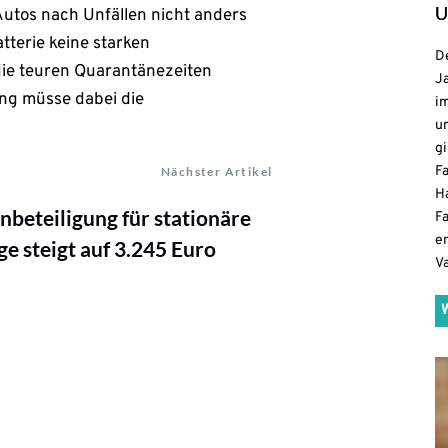
U
Autos nach Unfällen nicht anders
tterie keine starken
De
die teuren Quarantänezeiten
Ja
ung müsse dabei die
i
u
gi
F
Nächster Artikel
H
nbeteiligung für stationäre
Fa
e
ge steigt auf 3.245 Euro
V