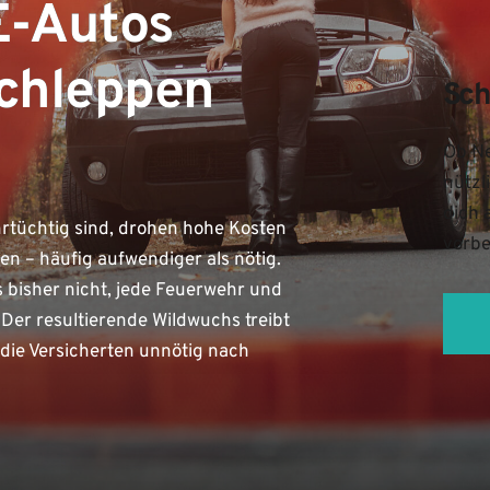
E-Autos
schleppen
Sch
Ob Ne
nützl
dich 
rtüchtig sind, drohen hohe Kosten
vorbe
n – häufig aufwendiger als nötig.
s bisher nicht, jede Feuerwehr und
Der resultierende Wildwuchs treibt
die Versicherten unnötig nach