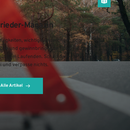
rieder-Magazin
uigkeiten, wichtige Änderungen oder 
iche und gewinnbringende Tipps – wir halten 
auf dem Laufenden. Schau daher öfter mal 
i und verpasse nichts.
Alle Artikel