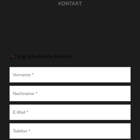
KONTAKT
Wir melden uns gerne bei dir
Du hast Fragen? Gerne stehen wir dir persönlich Rede 
und Antwort.
„
“ zeigt erforderliche Felder an
*
Vorname
*
Nachname
*
E-
Mail
*
Telefon
*