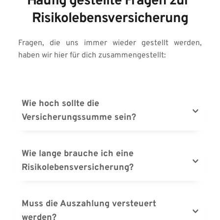
Häufig gestellte Fragen zur 
Risikolebensversicherung
Fragen, die uns immer wieder gestellt werden, 
haben wir hier für dich zusammengestellt:
Wie hoch sollte die 
Versicherungssumme sein?
Die Versicherungssumme sollte dein wegfallendes 
Einkommen ersetzen. Stiftung Warentest 
Wie lange brauche ich eine 
empfiehlt einen Auszahlungsbetrag, der drei- bis 
Risikolebensversicherung?
fünfmal so hoch ist wie dein 
Bruttojahreseinkommen. Eventuelle Restschulden 
Da die Risikolebensversicherung die finanzielle 
aus Immobiliendarlehen oder anderen Krediten 
Lücke schließen soll, die entsteht, wenn du 
Muss die Auszahlung versteuert 
solltest du zusätzlich berücksichtigen, sofern diese 
ausfällst, sollte die Laufzeit so gewählt werden, 
werden?