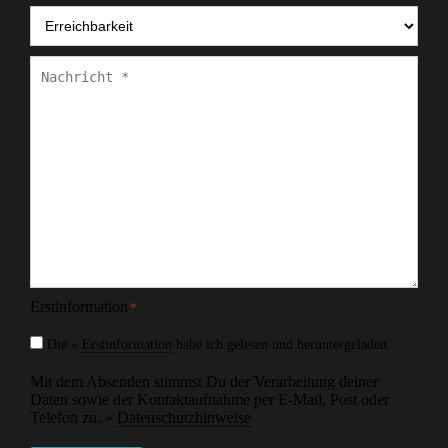
Erreichbarkeit
*
Nachricht
*
Erstinformation
*
Die »
Erstinformation
habe ich gelesen und heruntergeladen.
Mit dem Absenden stimmst Du der Verarbeitung deiner
Daten sowie der Kontaktaufnahme per E-Mail, Post oder
Telefon zu. »
Datenschutzhinweise